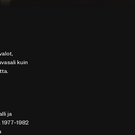
valot,
vasali kuin
tta.
li ja
na 1977–1982
a