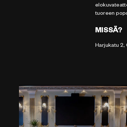
elokuvateatte
tuoreen popc
MISSÄ?
Harjukatu 2,