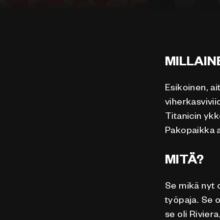
MILLAIN
Esikoinen, ai
viherkasvivii
Titanicin yk
Pakopaikka ar
MITÄ?
Se mikä nyt o
työpaja. Se o
se oli Rivier