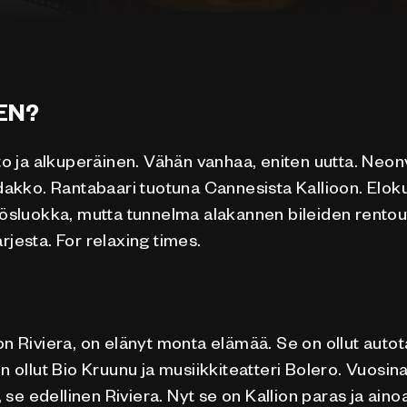
EN?
to ja alkuperäinen. Vähän vanhaa, eniten uutta. Neon
dakko. Rantabaari tuotuna Cannesista Kallioon. Eloku
kösluokka, mutta tunnelma alakannen bileiden rentou
jesta. For relaxing times.
n Riviera, on elänyt monta elämää. Se on ollut autotal
n ollut Bio Kruunu ja musiikkiteatteri Bolero. Vuosi
a, se edellinen Riviera. Nyt se on Kallion paras ja aino