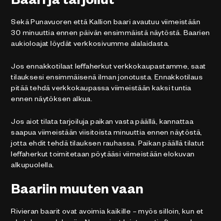
Baari ja tarjoilut
Sekä Punavuoren että Kallion baari avautuu viimeistään
30 minuuttia ennen päivän ensimmäistä näytöstä. Baarien
aukioloajat löydät verkkosivumme alalaidasta.
Jos ennakkotilaat leffaherkut verkkokaupastamme, saat
tilauksesi ensimmäisenä ilman jonotusta. Ennakkotilaus
pitää tehdä verkkokaupassa viimeistään kaksi tuntia
ennen näytöksen alkua.
Jos aiot tilata tarjoiluja paikan vasta päällä, kannattaa
saapua viimeistään viisitoista minuuttia ennen näytöstä,
jotta ehdit tehdä tilauksen rauhassa. Paikan päällä tilatut
leffaherkut toimitetaan pöytääsi viimeistään elokuvan
alkupuolella.
Baariin muuten vaan
Rivieran baarit ovat avoimia kaikille – myös silloin, kun et