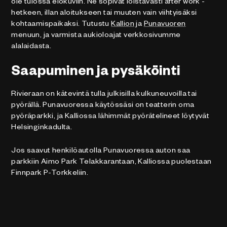
ole tulossa elokuviin. Ne sopivat loistavasti after work -
hetkeen, illan aloitukseen tai muuten vain viihtyisäksi
kohtaamispaikaksi. Tutustu
Kallion
ja
Punavuoren
menuun, ja varmista aukioloajat verkkosivumme
alalaidasta.
Saapuminen ja pysäköinti
Rivieraan on kätevintä tulla julkisilla kulkuneuvoilla tai
pyörällä. Punavuoressa käytössäsi on teatterin oma
pyöräparkki, ja Kalliossa lähimmät pyörätelineet löytyvät
Helsinginkadulta.
Jos saavut henkilöautolla Punavuoressa auton saa
parkkiin Aimo Park Telakkarantaan, Kalliossa puolestaan
Finnpark P-Torkkeliin.